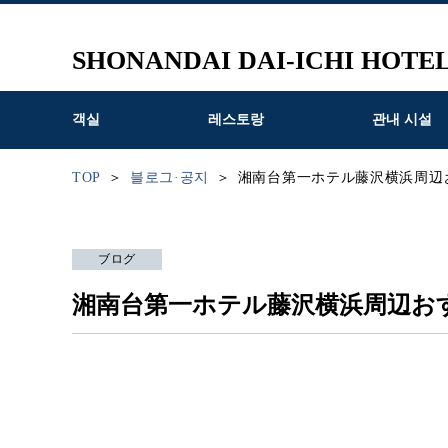
SHONANDAI DAI-ICHI HOTE
객실
레스토랑
관내 시설
TOP
블로그·공지
湘南台第一ホテル藤沢横浜周辺
ブログ
湘南台第一ホテル藤沢横浜周辺お