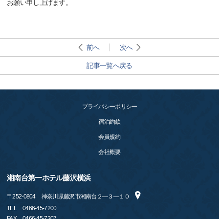
お願い申し上げます。
前へ
次へ
記事一覧へ戻る
プライバシーポリシー
宿泊約款
会員規約
会社概要
湘南台第一ホテル藤沢横浜
〒
252-0804
神奈川県藤沢市湘南台２―３―１０
TEL
0466-45-7200
FAX
0466-45-7207