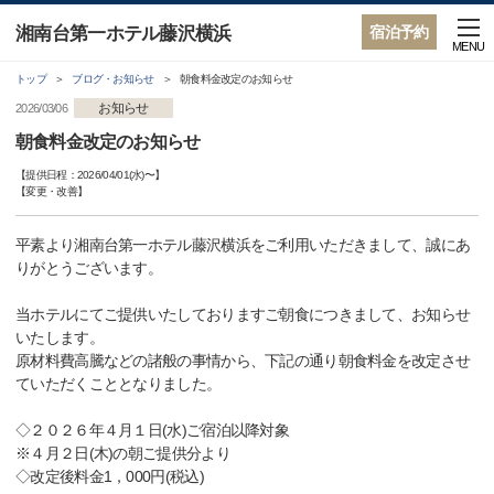
湘南台第一ホテル藤沢横浜
宿泊予約
MENU
トップ
ブログ・お知らせ
朝食料金改定のお知らせ
お知らせ
2026/03/06
朝食料金改定のお知らせ
【提供日程：
2026/04/01(水)
〜】
【
変更・改善
】
平素より湘南台第一ホテル藤沢横浜をご利用いただきまして、誠にあ
りがとうございます。
当ホテルにてご提供いたしておりますご朝食につきまして、お知らせ
いたします。
原材料費高騰などの諸般の事情から、下記の通り朝食料金を改定させ
ていただくこととなりました。
◇２０２６年４月１日(水)ご宿泊以降対象
※４月２日(木)の朝ご提供分より
◇改定後料金1，000円(税込)