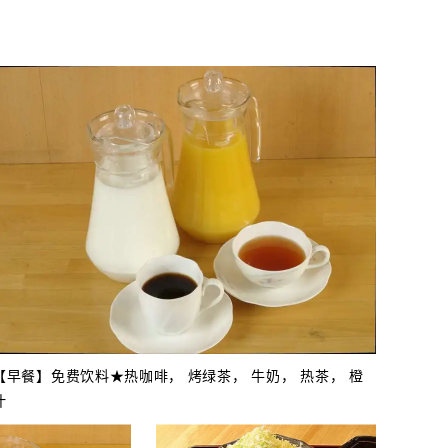
【早餐】免费饮料★热咖啡， 烤绿茶， 牛奶， 热茶， 橙
汁